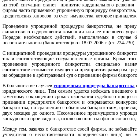
из этой ситуации станет принятие кардинального решения
фирмы часто применяют упрощенную процедуру банкротства,
кредиторских запросов, за счет имущества, которое принадле
Проведение
упрощенной процедуры
банкротства, не пред
финансового оздоровления компании или ее внешнего управ
Порядок необходимых действий, выполняемых в случае б
несостоятельности (банкротстве)» от 18.07.2006 г. (ст. 224-230).
С инициативой
проведения процедуры упрощенного
банкротс
так и соответствующие государственные органы. Кроме тог
проведение упрощенного банкротства
специально назна
соответствие
стоимости имущества предприятия
размерам кре
на обращение
в арбитражный суд о признании фирмы
банкрото
В большинстве
случаев
упрощенная
процедура банкротства
юридического лица. Тем самым удается избежать
внешнего н
заметному
сокращению
сроков
окончания судебного процесса
признании предприятия банкротом и открывается конкурсн
банкротства, по сравнению с обычным банкротством,
происхо
двух месяцев
до одного.
Несомненное
преимущество упрощенн
конкурсного производства, исключая
попытки финансового озд
Между тем, заявляя
о банкротстве своей фирмы, не забывайте
учредителя о несостоятельности юридического лица) вы 