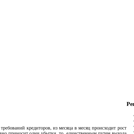
Ре
 требований кредиторов, из месяца в месяц происходит рост
авно приносит одни убытки, то единственным путем выхода