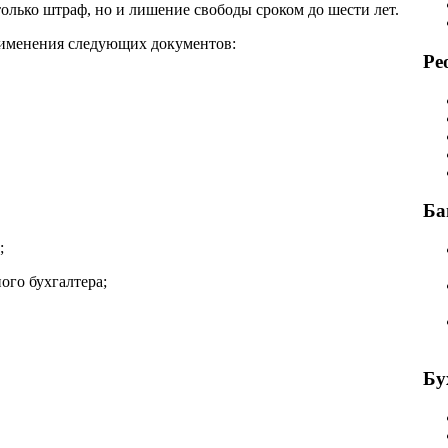
только
штраф, но и
лишение свободы сроком до шести лет.
рименения
следующих документов:
Ре
Ба
;
ого бухгалтера;
Бу