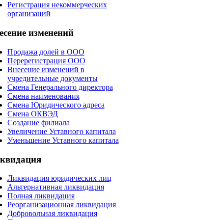
Регистрация некоммерческих
организаций
есение
изменений
Продажа долей в ООО
Перерегистрация ООО
Внесение изменений в
учредительные документы
Смена Генерального директора
Смена наименования
Смена Юридического адреса
Смена ОКВЭД
Создание филиала
Увеличение Уставного капитала
Уменьшение Уставного капитала
квидация
Ликвидация юридических лиц
Альтернативная ликвидация
Полная ликвидация
Реорганизационная ликвидация
Добровольная ликвидация