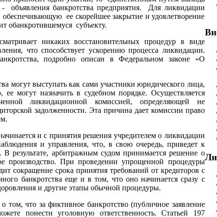
 - объявления банкротства предприятия. Для ликвидации
 обеспечивающую ее скорейшее закрытие и удовлетворение
жит обанкротившемуся субъекту.
Вн
усматривает никаких восстановительных процедур в виде
ления, что способствует
ускорению
процесса ликвидации.
анкротства, подробно описан в Федеральном законе «О
тва могут выступать
как
сами участники юридического лица,
о, ее могут назначить
в судебном порядке. Осуществляется
ченной
ликвидационной
комиссией,
определяющей не
диторской задолженности. Эта причина дает комиссии
право
м.
начинается
и с принятия решения учредителем о ликвидации
аблюдения и управления, что, в свою очередь, приведет к
. В результате,
арбитражным судом
принимается решение о
Ли
ое производство. При проведении упрощенной процедуры
дит сокращение срока принятия требований от кредиторов
с
ого банкротства еще и в том, что оно начинается сразу с
оровления и другие этапы обычной процедуры.
 о том, что за фиктивное банкротство (публичное заявление
можете понести
уголовную
ответственность. Статьей 197