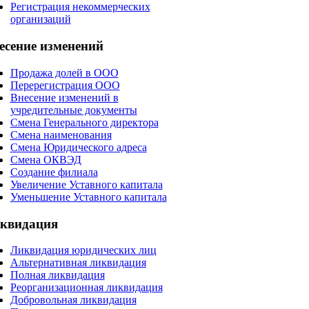
Регистрация некоммерческих
организаций
есение
изменений
Продажа долей в ООО
Перерегистрация ООО
Внесение изменений в
учредительные документы
Смена Генерального директора
Смена наименования
Смена Юридического адреса
Смена ОКВЭД
Создание филиала
Увеличение Уставного капитала
Уменьшение Уставного капитала
квидация
Ликвидация юридических лиц
Альтернативная ликвидация
Полная ликвидация
Реорганизационная ликвидация
Добровольная ликвидация