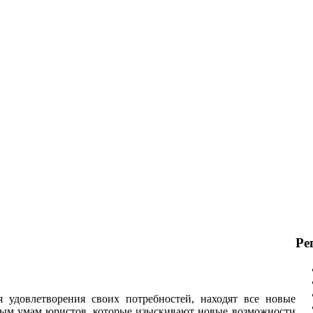
Ре
я удовлетворения своих потребностей, находят все новые
вым умам юристов, которые изыскивают новые возможности