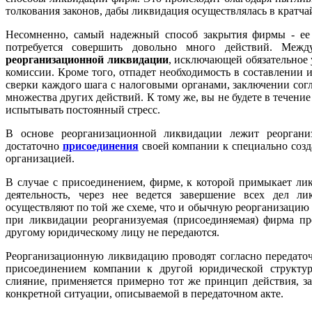
толкования законов, дабы ликвидация осуществлялась в кратч
Несомненно, самый надежный способ закрытия фирмы - ее 
потребуется совершить довольно много действий. Межд
реорганизационной ликвидации
, исключающей обязательное
комиссии. Кроме того, отпадет необходимость в
составлении 
сверки
каждого шага с налоговыми органами, заключении со
множества других действий. К тому же, вы не будете
в течение
испытывать постоянный стресс.
В основе реорганизационной
ликвидации лежит реоргани
достаточно
присоединения
своей
компании к специально соз
организацией.
В случае с присоединением, фирме, к которой примыкает лик
деятельность, через нее ведется завершение всех дел л
осуществляют по той же схеме, что и обычную реорганизацию
при ликвидации реорганизуемая (присоединяемая) фирма пре
другому юридическому лицу не передаются.
Реорганизационную ликвидацию проводят согласно передато
присоединением компании к другой юридической структу
слияние, применяется примерно тот же принцип действия, з
конкретной ситуации, описываемой в передаточном акте.