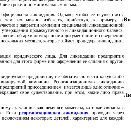
айшие сроки и по минимальным ценам.
официальная ликвидация. Однако, чтобы ее осуществить,
Вн
у тем, их можно избежать, прибегнув, к примеру, к
 участие в закрытии компании специальной ликвидационной
и утверждении промежуточного и ликвидационного
баланса,
глашения об архивном хранении документации и совершении
 нескольких месяцев, которые займет процедура ликвидации,
зация юридического лица. Для
ликвидации предприятия
данной для этого фирме или оформления
ее слияния
с другой
видируемое предприятие, не обязательно вести какую-либо
иквидируемой компании. Реорганизационную ликвидацию
 предприятий присоединением, имеется
лишь одно отличие –
кращает свое существование, при этом, какие-либо права
Ли
чному акту, описывающему все моменты, которые связаны
с
ре. Если
реорганизационная ликвидация
проходит через
а исключением некоторых деталей, характерных
для каждой