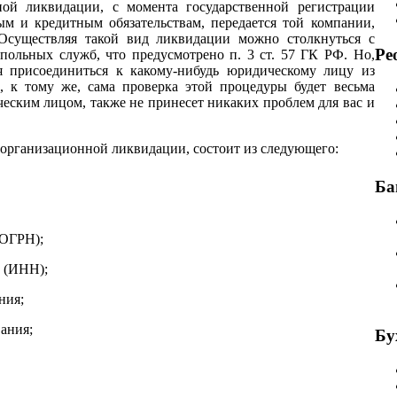
ной ликвидации, с момента государственной регистрации
ым и кредитным обязательствам, передается
той компании,
Осуществляя такой вид ликвидации можно столкнуться с
Ре
опольных служб, что предусмотрено
п. 3 ст. 57 ГК РФ. Но,
ая присоединиться к какому-нибудь юридическому лицу из
, к тому же, сама проверка этой процедуры будет весьма
еским лицом, также не принесет
никаких проблем для вас и
еорганизационной ликвидации, состоит из следующего:
Ба
(ОГРН);
т (ИНН);
ния;
ания;
Бу