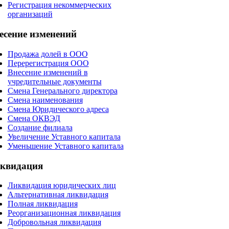
Регистрация некоммерческих
организаций
есение
изменений
Продажа долей в ООО
Перерегистрация ООО
Внесение изменений в
учредительные документы
Смена Генерального директора
Смена наименования
Смена Юридического адреса
Смена ОКВЭД
Создание филиала
Увеличение Уставного капитала
Уменьшение Уставного капитала
квидация
Ликвидация юридических лиц
Альтернативная ликвидация
Полная ликвидация
Реорганизационная ликвидация
Добровольная ликвидация