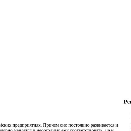
Ре
йских предприятиях. Причем оно постоянно развивается и
улярно меняется и необходимо ему соответствовать. Да и