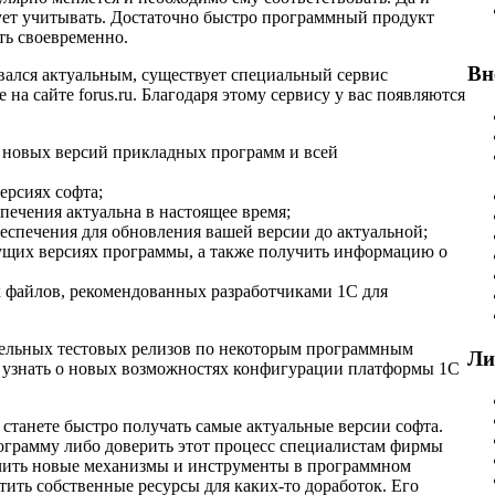
ует учитывать. Достаточно быстро программный продукт
ть своевременно.
Вн
авался актуальным, существует специальный сервис
на сайте forus.ru. Благодаря этому сервису у вас появляются
 новых версий прикладных программ и всей
ерсиях софта;
спечения актуальна в настоящее время;
еспечения для обновления вашей версии до актуальной;
кущих версиях программы, а также получить информацию о
 файлов, рекомендованных разработчиками 1С для
тельных тестовых релизов по некоторым программным
Ли
е узнать о новых возможностях конфигурации платформы 1С
 станете быстро получать самые актуальные версии софта.
рограмму либо доверить этот процесс специалистам фирмы
учить новые механизмы и инструменты в программном
тить собственные ресурсы для каких-то доработок. Его