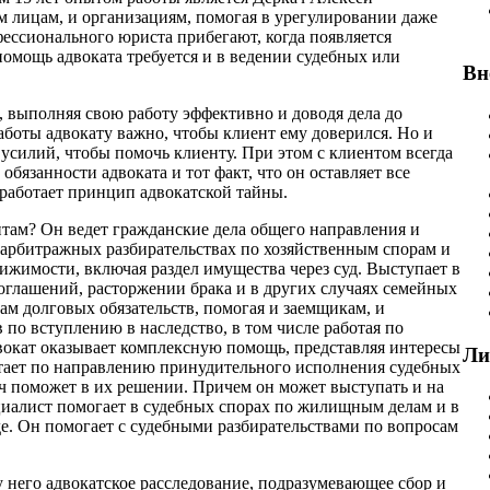
 лицам, и организациям, помогая в урегулировании даже
ессионального юриста прибегают, когда появляется
помощь адвоката требуется и в ведении судебных или
Вн
, выполняя свою работу эффективно и доводя дела до
боты адвокату важно, чтобы клиент ему доверился. Но и
силий, чтобы помочь клиенту. При этом с клиентом всегда
язанности адвоката и тот факт, что он оставляет все
работает принцип адвокатской тайны.
нтам? Он ведет гражданские дела общего направления и
 арбитражных разбирательствах по хозяйственным спорам и
ижимости, включая раздел имущества через суд. Выступает в
оглашений, расторжении брака и в других случаях семейных
ам долговых обязательств, помогая и заемщикам, и
 по вступлению в наследство, в том числе работая по
двокат оказывает комплексную помощь, представляя интересы
Ли
тает по направлению принудительного исполнения судебных
кач поможет в их решении. Причем он может выступать и на
ециалист помогает в судебных спорах по жилищным делам и в
е. Он помогает с судебными разбирательствами по вопросам
у него адвокатское расследование, подразумевающее сбор и