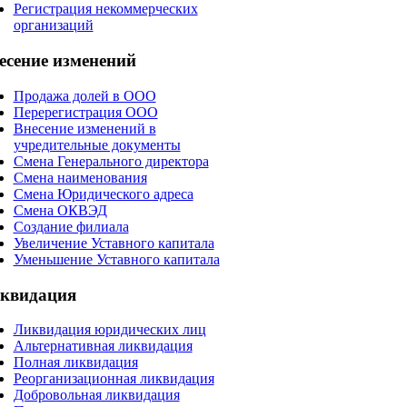
Регистрация некоммерческих
организаций
есение
изменений
Продажа долей в ООО
Перерегистрация ООО
Внесение изменений в
учредительные документы
Смена Генерального директора
Смена наименования
Смена Юридического адреса
Смена ОКВЭД
Создание филиала
Увеличение Уставного капитала
Уменьшение Уставного капитала
квидация
Ликвидация юридических лиц
Альтернативная ликвидация
Полная ликвидация
Реорганизационная ликвидация
Добровольная ликвидация