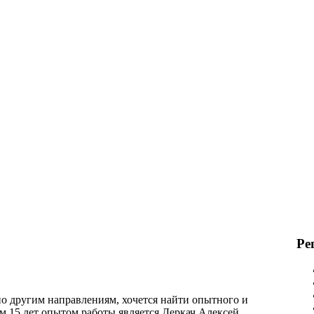
Ре
о другим направлениям, хочется найти опытного и
м 15 лет опытом работы является Деркач Алексей