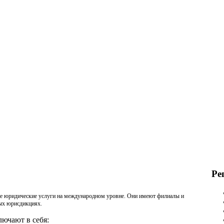
Ре
 юридические услуги на международном уровне. Они имеют филиалы и
ных юрисдикциях.
ючают в себя: