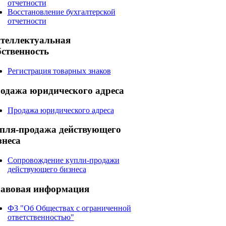
отчетности
Восстановление бухгалтерской
отчетности
теллектуальная
бственность
Регистрация товарных знаков
одажа
юридического адреса
Продажа юридического адреса
пля-продажа
действующего
знеса
Сопровождение купли-продажи
действующего бизнеса
авовая
информация
ФЗ "Об Обществах с ограниченной
ответственностью"