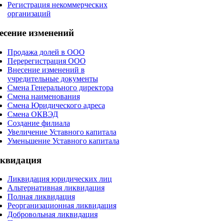
Регистрация некоммерческих
организаций
есение
изменений
Продажа долей в ООО
Перерегистрация ООО
Внесение изменений в
учредительные документы
Смена Генерального директора
Смена наименования
Смена Юридического адреса
Смена ОКВЭД
Создание филиала
Увеличение Уставного капитала
Уменьшение Уставного капитала
квидация
Ликвидация юридических лиц
Альтернативная ликвидация
Полная ликвидация
Реорганизационная ликвидация
Добровольная ликвидация