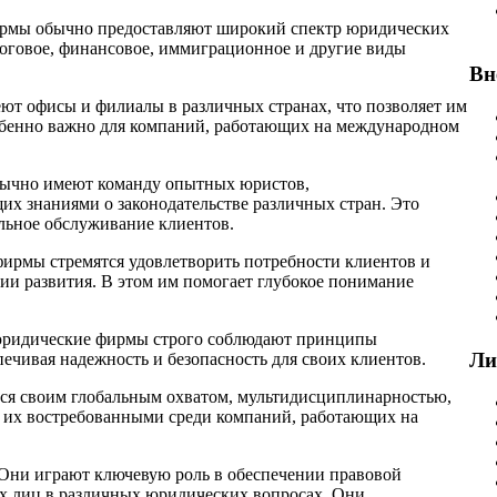
рмы обычно предоставляют широкий спектр юридических
алоговое, финансовое, иммиграционное и другие виды
Вн
т офисы и филиалы в различных странах, что позволяет им
обенно важно для компаний, работающих на международном
бычно имеют команду опытных юристов,
х знаниями о законодательстве различных стран. Это
льное обслуживание клиентов.
ирмы стремятся удовлетворить потребности клиентов и
гии развития. В этом им помогает глубокое понимание
юридические фирмы строго соблюдают принципы
Ли
ечивая надежность и безопасность для своих клиентов.
я своим глобальным охватом, мультидисциплинарностью,
 их востребованными среди компаний, работающих на
Они играют ключевую роль в обеспечении правовой
х лиц в различных юридических вопросах. Они