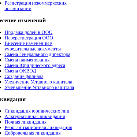
Регистрация некоммерческих
организаций
есение
изменений
Продажа долей в ООО
Перерегистрация ООО
Внесение изменений в
учредительные документы
Смена Генерального директора
Смена наименования
Смена Юридического адреса
Смена ОКВЭД
Создание филиала
Увеличение Уставного капитала
Уменьшение Уставного капитала
квидация
Ликвидация юридических лиц
Альтернативная ликвидация
Полная ликвидация
Реорганизационная ликвидация
Добровольная ликвидация