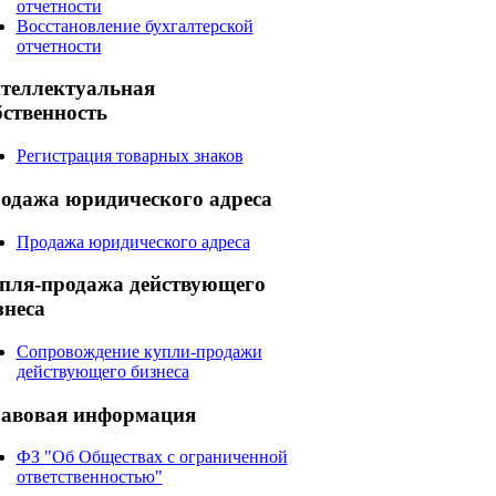
отчетности
Восстановление бухгалтерской
отчетности
теллектуальная
бственность
Регистрация товарных знаков
одажа
юридического адреса
Продажа юридического адреса
пля-продажа
действующего
знеса
Сопровождение купли-продажи
действующего бизнеса
авовая
информация
ФЗ "Об Обществах с ограниченной
ответственностью"