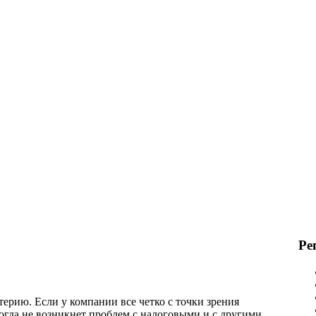
Ре
ерию. Если у компании все четко с точки зрения
огда не возникнет проблем с налоговыми и с другими