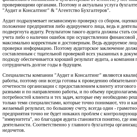
проверяющими органами. Поэтому и актуальна услуга бухгалт
"Аудит и Консалтинг" & "Агентство Бухгалтеров".
Аудит подразумевает независимую проверку со сбором, оценк
положение предприятия либо аудируемого лица, ведь и деятел
подвергнута аудиту. Результатом такого аудита должны стать 
учета либо о наличии ошибок при осуществлении финансовой д
максимально корректным и достоверным. Ведь аудируемое лицо
проверки информацию. Поэтому аудиторское заключение должн
составленным с тщательной проверкой всех указанных в докум
подходу обеспечивается хороший результат аудита, а компания
сотрудничать долгие годы в будущем.
Специалисты компании "Аудит и Консалтинг" являются квал
работы, поэтому они всегда готовы к проведению обязательног
отчетности организации с предоставлением клиенту итогового
разными и по направлению работы, и по объему предполагаемы
потребностей клиента и тех задач, которые ему необходимо ре
только теми специалистами, которые точно понимают, что и ка
желаемый результат, по большому счету, всегда один - грамотн
предприятия точно не будет никаких проблем с контролирующим
"иммунитета", но благодаря аудита становится понятно, где 
деятельности. Соответственно у главного бухгалтера организа
недочетов.