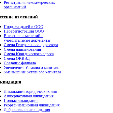
Регистрация некоммерческих
организаций
есение
изменений
Продажа долей в ООО
Перерегистрация ООО
Внесение изменений в
учредительные документы
Смена Генерального директора
Смена наименования
Смена Юридического адреса
Смена ОКВЭД
Создание филиала
Увеличение Уставного капитала
Уменьшение Уставного капитала
квидация
Ликвидация юридических лиц
Альтернативная ликвидация
Полная ликвидация
Реорганизационная ликвидация
Добровольная ликвидация