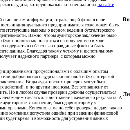
ерского аудита, которую оказывают специалисты
на сайте
Вн
ой и анализом информации, отражающей финансовое
ьность индивидуального предпринимателя тоже может быть
соответствующие выводы о верном ведении бухгалтерского
еятельности. Важно, чтобы аудиторское заключение было
 будет полностью полагаться на полученную в ходе
о содержать в себе только правдивые факты и быть
енте данных. Благодаря такому четкому и щепетильному
 получает надежного партнера, с которым можно
ифицированными профессионалами с большим опытом
о или добровольного аудита финансовой и бухгалтерской
 заключения. Виды аудиторских проверок могут быть
х действий, и по другим нюансам. Все это зависит от
шить. Но в любом случае проверки должны осуществляться
Ли
к необходимо делать для достижения желаемого результата. А
ое аудиторское заключение, благодаря которому у
и органами. Конечно, сама по себе проверка не дает такого
именно компания допустила ошибка при ведении финансовой
ции будет время и возможность для устранения данных