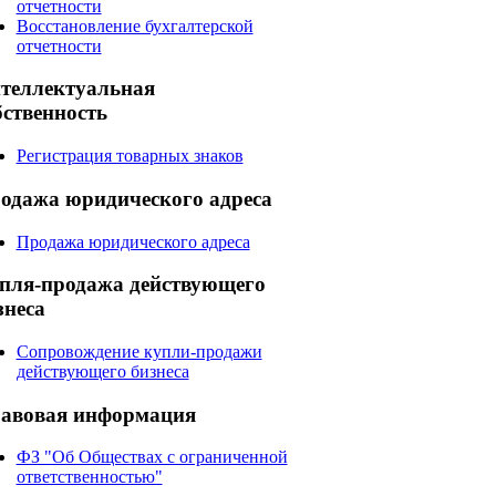
отчетности
Восстановление бухгалтерской
отчетности
теллектуальная
бственность
Регистрация товарных знаков
одажа
юридического адреса
Продажа юридического адреса
пля-продажа
действующего
знеса
Сопровождение купли-продажи
действующего бизнеса
авовая
информация
ФЗ "Об Обществах с ограниченной
ответственностью"